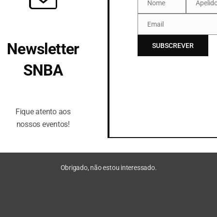
Nome
Apelid
Nome
Apelido
Email
Email
Newsletter
SUBSCREVER
SNBA
Fique atento aos
nossos eventos!
s
Fique atento aos
nossos eventos!
Obrigado, não estou interessado.