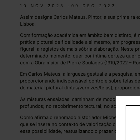
10 NOV 2023 -
09 DEC 2023
Assim designa Carlos Mateus, Pintor, a sua primeira 
Lisboa.
Com formação académica em âmbito bem distinto, é ne
prática pictural de fidelidade a si mesmo, em progre
figural, a registos de mais sóbria elaboração. Neste pr
determinado momento, quer por íntima certeza quer po
com a Obra maior de Pierre Soulages (1919/2022 – Rod
Em Carlos Mateus, a largueza gestual e a pesquisa, e
proporcionando indispensável controle sobre telas 
do material pictural (tintas/vernizes/telas), proporci
As misturas ensaiadas, caminham de modo deliberado 
profundos; no recobrimento textural; no acertado e d
Como afirma o renomado historiador Michel Pastourea
que se insere no contexto de valorização de cores, c
essa possibilidade, reatualizando o prazer de ver Pint