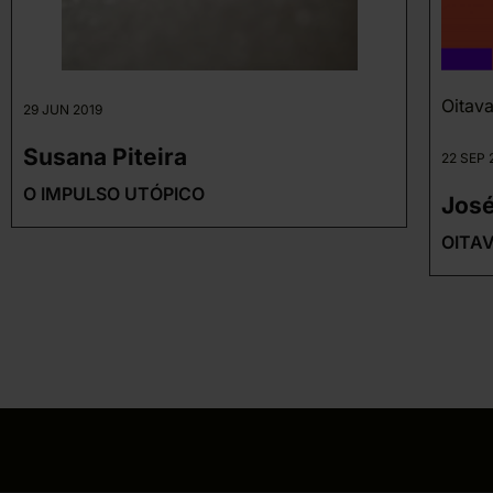
Oitava
29 JUN 2019
Susana Piteira
22 SEP 
O IMPULSO UTÓPICO
José
OITAV