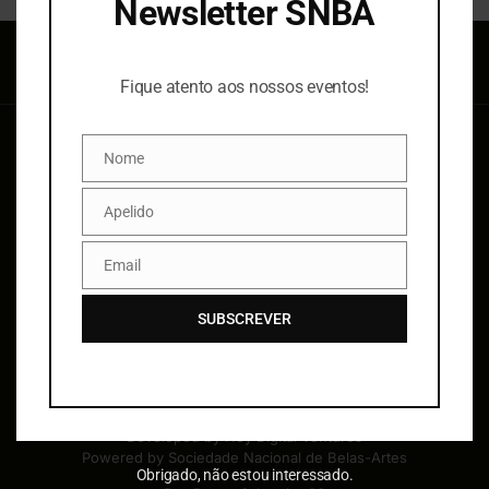
Newsletter SNBA
Fique atento aos nossos eventos!
Fique atento aos nossos eventos!
Nome
Nome
Apelido
Apelido
Email
Email
SUBSCREVER
© 2020 Sociedade Nacional de Belas-Artes.
Developed by
Hey Digital Ventures
Powered by Sociedade Nacional de Belas-Artes
Obrigado, não estou interessado.