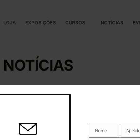
A SNBA
LOJA
EXPOSIÇÕES
CURSOS
LOJA
EXPOSIÇÕES
CURSOS
NOTÍCIAS
EV
NOTÍCIAS
26 NOV 2020
A IMPORTÂNCIA DAS
ASSOCIAÇÕES DE ARTES
Nome
Apelid
Nome
Apelido
PLÁSTICAS