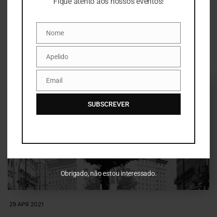
Fique atento aos nossos eventos!
Prémio Fotografia: Lisboa Capital Verde
2020
Nome
Nome
CONSULTE O REGULAMENTO
Apelido
Apelido
Email
Email
SUBSCREVER
Obrigado, não estou interessado.
29 APR 2021