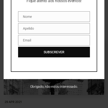
Fique atento aos nossos eventos!
Prémio Fotografia: Lisboa Capital Verde
2020
Nome
Nome
CONSULTE O REGULAMENTO
Apelido
Apelido
Email
Email
SUBSCREVER
Obrigado, não estou interessado.
29 APR 2021