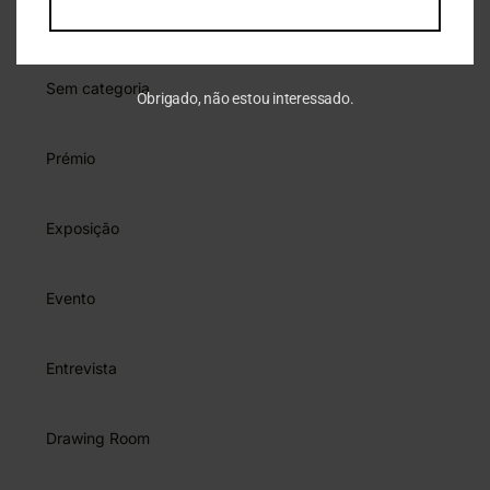
Silva Porto
Sem categoria
Obrigado, não estou interessado.
Prémio
Exposição
Evento
Entrevista
Drawing Room