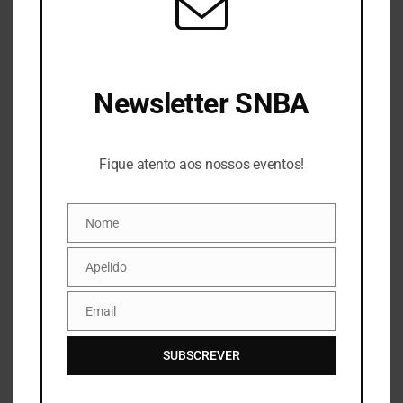
Henrique.
Eduardo Gageiro era associado e amigo da SNBA.
Newsletter SNBA
Fique atento aos nossos eventos!
PARTILHE
Fique atento aos nossos eventos!
Nome
Nome
Apelido
Apelido
CATEGORIAS
Email
Email
SUBSCREVER
SNBA