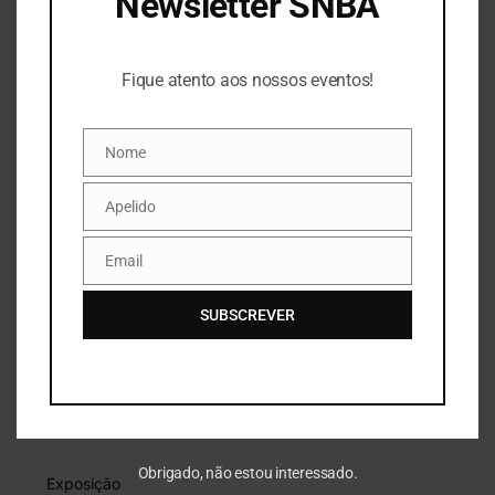
Newsletter SNBA
Fique atento aos nossos eventos!
Fique atento aos nossos eventos!
CATEGORIAS
Nome
Nome
SNBA
Apelido
Apelido
Email
Email
Silva Porto
SUBSCREVER
Sem categoria
Prémio
Obrigado, não estou interessado.
Exposição