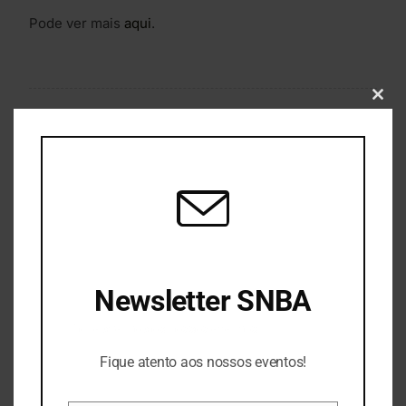
Pode ver mais
aqui
.
Clos
PARTILHE
CATEGORIAS
Newsletter SNBA
Fique atento aos nossos eventos!
SNBA
Fique atento aos nossos eventos!